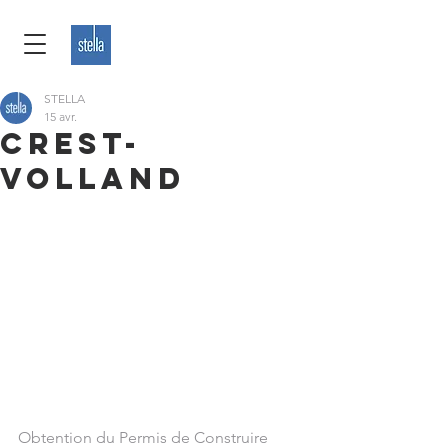
STELLA
15 avr.
CREST-
VOLLAND
Obtention du Permis de Construire