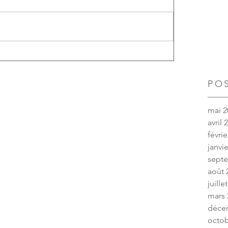
PO
mai 2
avril 
févrie
janvi
sept
août 
juille
mars 
déce
octob