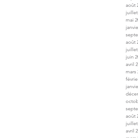
août 
juille
mai 2
janvi
sept
août 
juille
juin 
avril 
mars 
févrie
janvi
déce
octob
sept
août 
juille
avril 