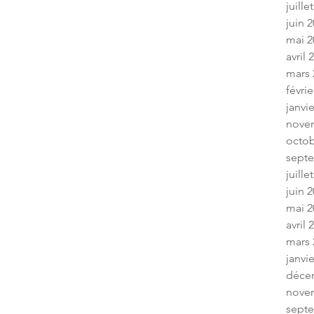
juille
juin 
mai 2
avril 
mars 
févrie
janvi
nove
octob
sept
juille
juin 
mai 2
avril 
mars 
janvi
déce
nove
sept