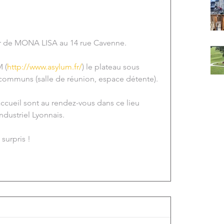
ur de MONA LISA au 14 rue Cavenne.
 (
http://www.asylum.fr/
) le plateau sous 
s communs (salle de réunion, espace détente).
’accueil sont au rendez-vous dans ce lieu 
ndustriel Lyonnais.
 surpris !