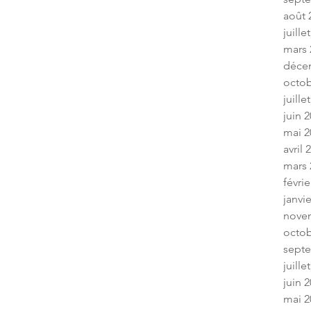
août 
juille
mars 
déce
octob
juille
juin 
mai 2
avril 
mars 
févrie
janvi
nove
octob
sept
juille
juin 
mai 2