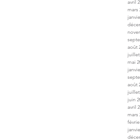
avril 
mars 
janvi
déce
nove
sept
août 
juille
mai 2
janvi
sept
août 
juille
juin 
avril 
mars 
févrie
janvi
déce