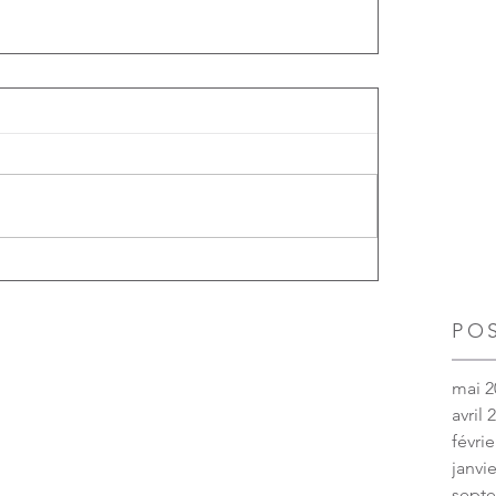
PO
mai 2
avril 
févrie
janvi
sept