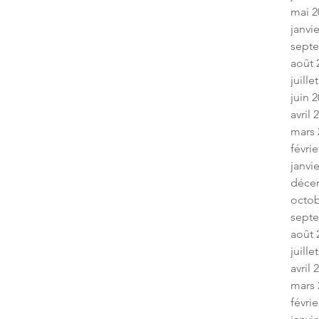
mai 2
janvi
sept
août 
juille
juin 
avril 
mars 
févrie
janvi
déce
octob
sept
août 
juille
avril 
mars 
févrie