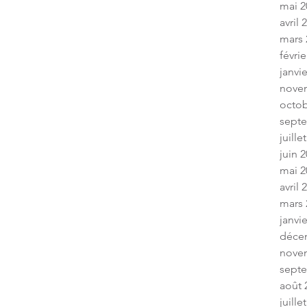
mai 2
avril 
mars 
févrie
janvi
nove
octob
sept
juille
juin 
mai 2
avril 
mars 
janvi
déce
nove
sept
août 
juille