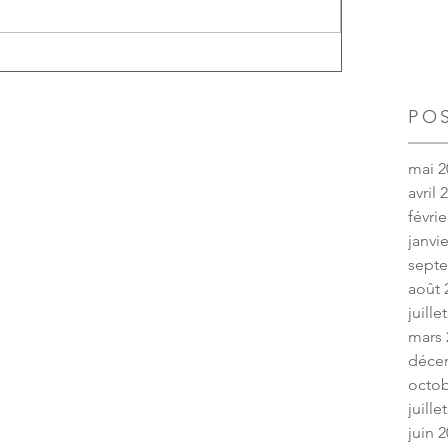
PO
mai 2
avril 
févrie
janvi
sept
août 
juille
mars 
déce
octob
juille
juin 